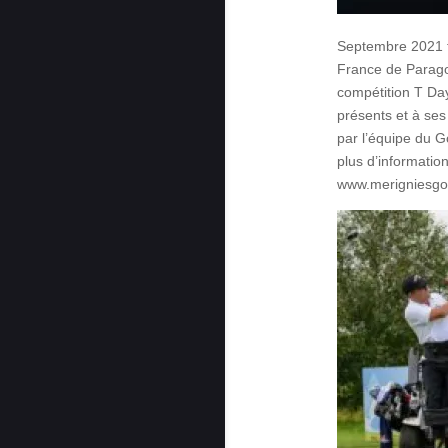
Septembre 2021 f
France de Paragol
compétition T Da
présents et à ses
par l’équipe du G
plus d’information
www.merigniesgo