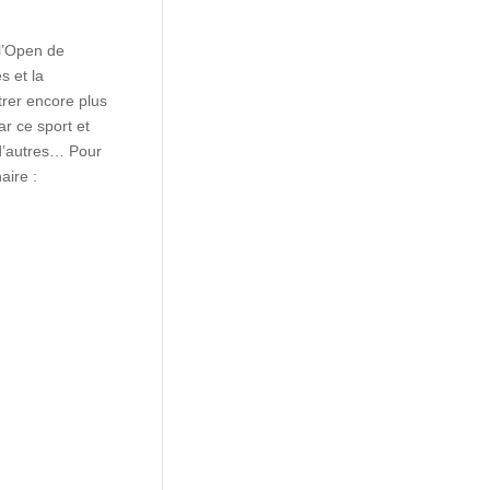
l’Open de
s et la
rer encore plus
r ce sport et
 d’autres… Pour
aire :