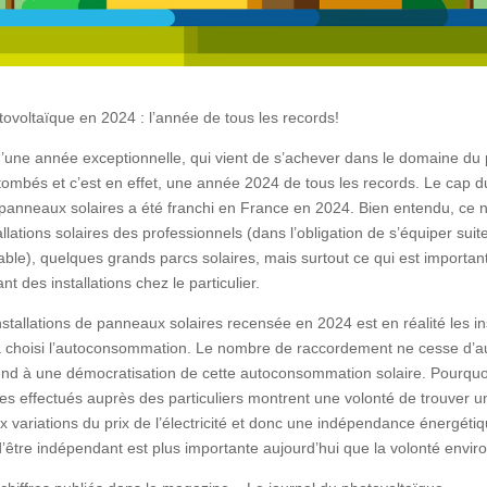
tovoltaïque en 2024 : l’année de tous les records!
t, d’une année exceptionnelle, qui vient de s’achever dans le domaine du
 tombés et c’est en effet, une année 2024 de tous les records. Le cap du
e panneaux solaires a été franchi en France en 2024. Bien entendu, ce
llations solaires des professionnels (dans l’obligation de s’équiper suit
ble), quelques grands parcs solaires, mais surtout ce qui est important 
 des installations chez le particulier.
nstallations de panneaux solaires recensée en 2024 est en réalité les in
i a choisi l’autoconsommation. Le nombre de raccordement ne cesse d’
end à une démocratisation de cette autoconsommation solaire. Pourquoi
es effectués auprès des particuliers montrent une volonté de trouver u
ux variations du prix de l’électricité et donc une indépendance énergéti
’être indépendant est plus importante aujourd’hui que la volonté envi