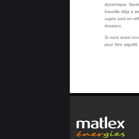
dynamique. Seule 
travaille déjà à 
sujets sont en réf
dossiers.
Si vous aussi vou
pour être aiguillé