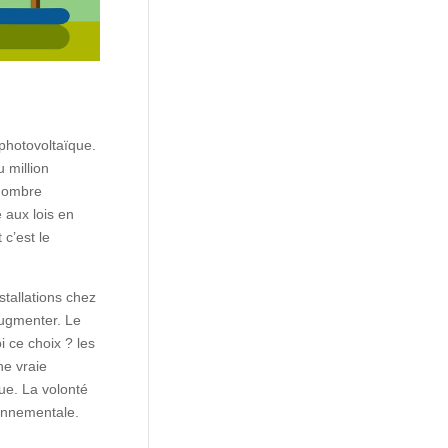
 photovoltaïque.
 million
 nombre
e aux lois en
c’est le
stallations chez
augmenter. Le
 ce choix ? les
ne vraie
que. La volonté
ronnementale.