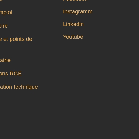
Instagramm
mploi
Linkedin
oire
Youtube
 et points de
airie
tions RGE
tion technique