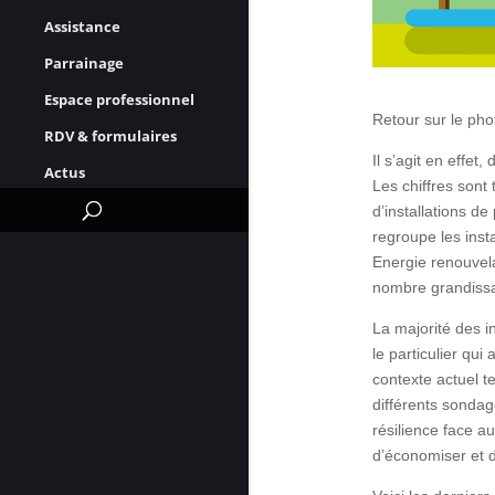
Assistance
Parrainage
Espace professionnel
Retour sur le pho
RDV & formulaires
Il s’agit en effe
Actus
Les chiffres sont
d’installations d
regroupe les insta
Energie renouvela
nombre grandissant
La majorité des i
le particulier qu
contexte actuel t
différents sondag
résilience face a
d’économiser et d