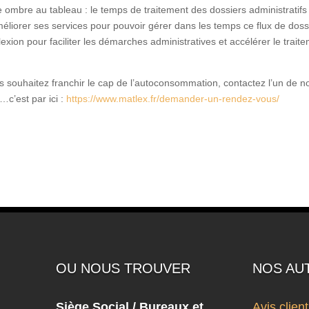
ombre au tableau : le temps de traitement des dossiers administratifs
améliorer ses services pour pouvoir gérer dans les temps ce flux de doss
lexion pour faciliter les démarches administratives et accélérer le trait
s souhaitez franchir le cap de l’autoconsommation, contactez l’un de no
 …c’est par ici :
https://www.matlex.fr/demander-un-rendez-vous/
OU NOUS TROUVER
NOS AU
Siège Social / Bureaux et
Avis clien