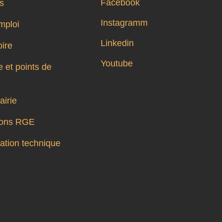
Facebook
ts
Instagramm
mploi
Linkedin
oire
Youtube
 et points de
airie
tions RGE
tion technique