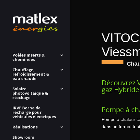
VITOC
Viess
Poêles Inserts &
cheminées
Chau
Chauffage,
refroidissement &
eau chaude
Découvrez 
gaz Hybride
Solaire
photovoltaïque &
stockage
Pompe à ch
IRVE Borne de
recharge pour
véhicules électriques
Pompe à chaleur co
dans un format tou
Réalisations
Showroom