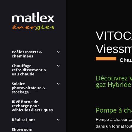
VITOC
Viess
Poêles Inserts &
cheminées
Chau
Chauffage,
refroidissement &
eau chaude
Découvrez 
gaz Hybride
Solaire
photovoltaïque &
stockage
IRVE Borne de
recharge pour
Pompe à ch
véhicules électriques
Pompe à chaleur co
Réalisations
dans un format tou
Showroom