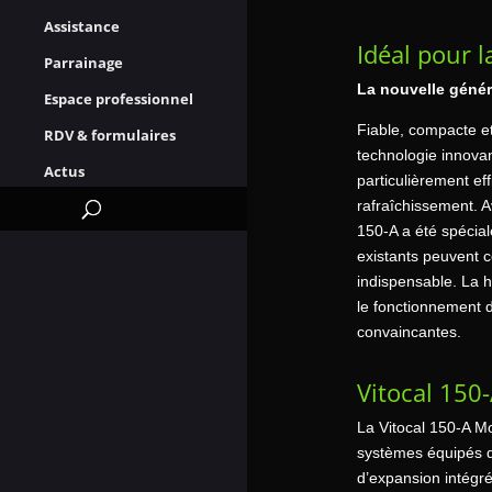
Assistance
Idéal pour l
Parrainage
La nouvelle géné
Espace professionnel
Fiable, compacte e
RDV & formulaires
technologie innova
Actus
particulièrement ef
rafraîchissement. A
150-A a été spécia
existants peuvent c
indispensable. La h
le fonctionnement d
convaincantes.
Vitocal 150
La Vitocal 150-A M
systèmes équipés d
d’expansion intégr