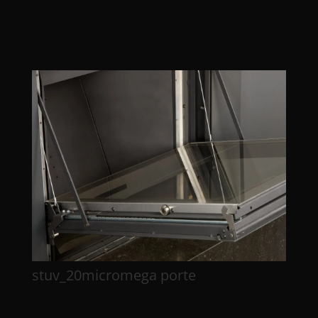
stuv_20micromega porte