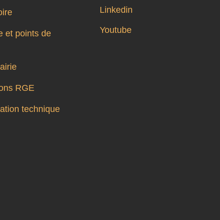
Linkedin
oire
Youtube
 et points de
airie
tions RGE
tion technique