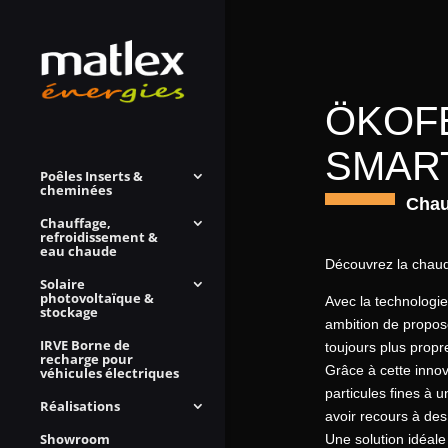
ÖKOF
SMAR
Poêles Inserts &
cheminées
Chau
Chauffage,
refroidissement &
eau chaude
Découvrez la ch
Solaire
photovoltaïque &
Avec la technolog
stockage
ambition de propos
IRVE Borne de
toujours plus propr
recharge pour
Grâce à cette inno
véhicules électriques
particules fines à u
Réalisations
avoir recours à des 
Showroom
Une solution idéale