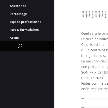
Assistance
Parrainage
Espace professionnel
RDV & formulaires
Quel sera le prix
Actus
Le dernier indic
Ce prix est main
qui a contraint 
bien judicieux..
La parution de c
Son prix a quelq
SON PRIX EST BI
CEEB T3 2023
Faites comme be
enfin réaliser d