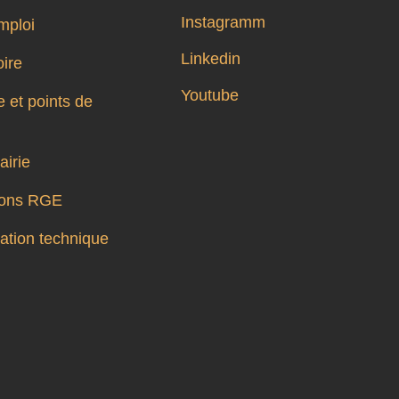
Instagramm
mploi
Linkedin
oire
Youtube
 et points de
airie
tions RGE
tion technique