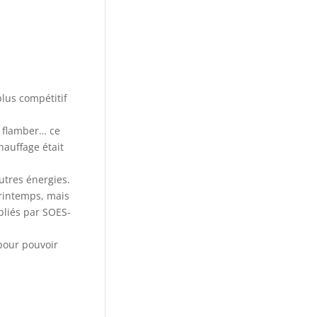
plus compétitif
x flamber… ce
hauffage était
utres énergies.
printemps, mais
bliés par SOES-
pour pouvoir