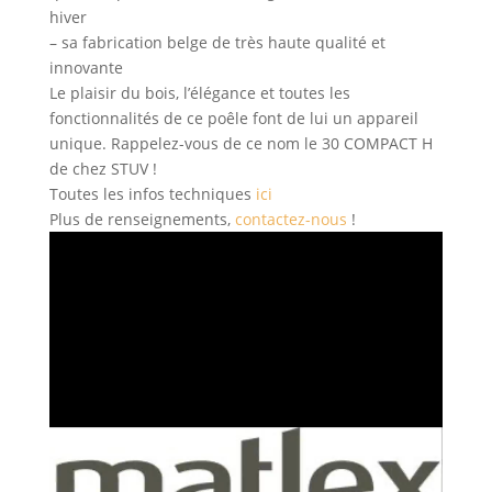
hiver
– sa fabrication belge de très haute qualité et
innovante
Le plaisir du bois, l’élégance et toutes les
fonctionnalités de ce poêle font de lui un appareil
unique. Rappelez-vous de ce nom le 30 COMPACT H
de chez STUV !
Toutes les infos techniques
ici
Plus de renseignements,
contactez-nous
!
Lecteur
vidéo