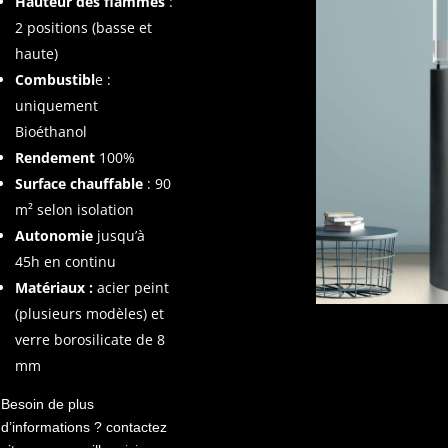
Hauteur des flammes
:
2 positions (basse et
haute)
Combustibl
e :
uniquement
Bioéthanol
Rendement
100%
Surface chauffable
: 90
m² selon isolation
Autonomie
jusqu’à
45h en continu
Matériaux :
acier peint
(plusieurs modèles) et
verre borosilicate de 8
mm
Besoin de plus
d’informations ? contactez