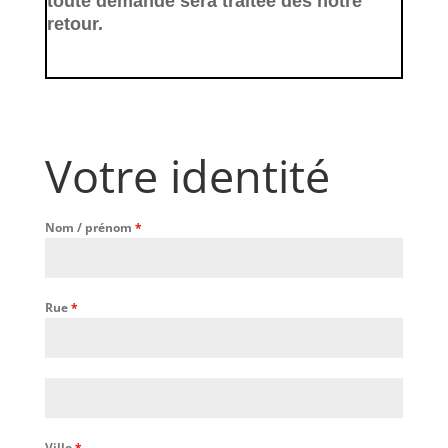
toute demande sera traitée dès notre
retour.
Votre identité
Nom / prénom
*
Rue
*
Ville
*